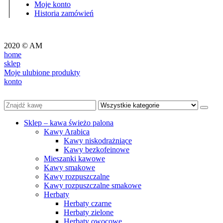
Moje konto
Historia zamówień
2020 © AM
home
sklep
Moje ulubione produkty
konto
Sklep – kawa świeżo palona
Kawy Arabica
Kawy niskodrażniące
Kawy bezkofeinowe
Mieszanki kawowe
Kawy smakowe
Kawy rozpuszczalne
Kawy rozpuszczalne smakowe
Herbaty
Herbaty czarne
Herbaty zielone
Herbaty owocowe