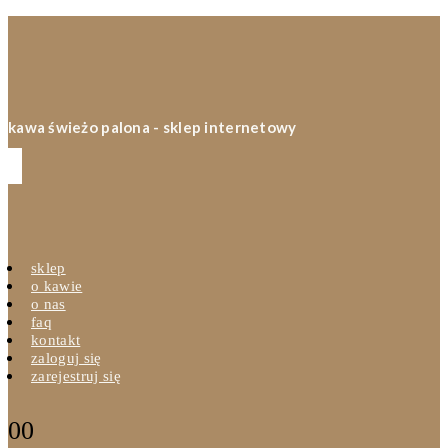
kawa świeżo palona - sklep internetowy
sklep
o kawie
o nas
faq
kontakt
zaloguj się
zarejestruj się
0
0