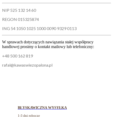
NIP 525 132 14 60
REGON 015325874
ING 54 1050 1025 1000 0090 9329 0113
W sprawach dotyczących nawiązania stałej współpracy
handlowej prosimy o kontakt mailowy lub telefoniczny:
+48 500 162 819
rafal@kawaswiezopalona.pl
BŁYSKAWICZNA WYSYŁKA
1-3 dni robocze