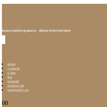
kawa świeżo palona - sklep internetowy
sklep
o kawie
o nas
faq
kontakt
zaloguj się
zarejestruj się
0
0