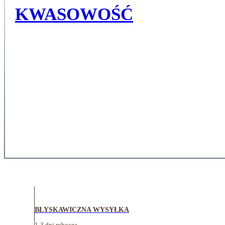
KWASOWOŚĆ
BŁYSKAWICZNA WYSYŁKA
1-3 dni robocze