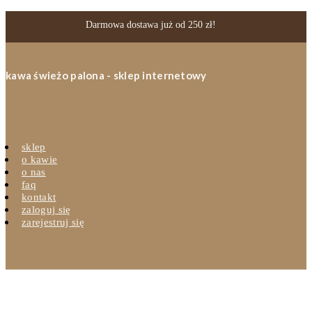
Darmowa dostawa już od 250 zł!
kawa świeżo palona - sklep internetowy
sklep
o kawie
o nas
faq
kontakt
zaloguj się
zarejestruj się