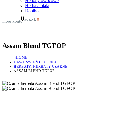
Herbaty owocowe
Herbata biała
Rooibos
0
koszyk
0
moje konto
Assam Blend TGFOP
HOME
KAWA ŚWIEŻO PALONA
HERBATY
,
HERBATY CZARNE
ASSAM BLEND TGFOP