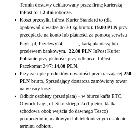
Termin dostawy deklarowany przez firmę kurierską
InPost to
1-2 dni
robocze.
Koszt przesyłki InPost Kurier Standard to (dla
opakowań o wadze do 30 kg brutto):
19.00 PLN
przy
przedpłacie na konto lub płatności za pomocą serwisu
PayU.pl, Przelewy24,
, kartą płatniczą lub
przelewem bankowym.
22.00 PLN
InPost Kurier
Pobranie przy płatności przy odbiorze. InPost
Paczkomat 24/7:
14,00 PLN
.
Przy zakupie produktów o wartości przekraczającej
250
PLN
brutto, Sprzedający dostarcza zamówiony towar
na własny koszt.
Odbiór osobisty (przedpłata) – w biurze kaffa ETC,
Otwock Ługi, ul. Sikorskiego 2a (I piętro, klatka
schodowa obok wejścia do dawnego Tesco)
po uprzednim, mailowym lub telefonicznym ustaleniu
terminu odbioru.