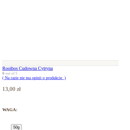
Rooibos Cudowna Cytryna
0
out of 5
( Na razie nie ma opinii o produkcie. )
13,00
zł
WAGA:
50g