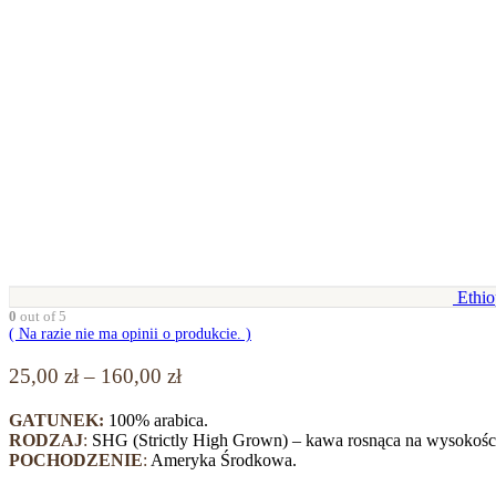
Ethio
0
out of 5
( Na razie nie ma opinii o produkcie. )
Zakres
25,00
zł
–
160,00
zł
cen:
GATUNEK:
100% arabica.
od
RODZAJ
:
SHG (Strictly High Grown) – kawa rosnąca na wysokości
25,00 zł
POCHODZENIE
:
Ameryka Środkowa.
do