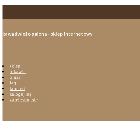
kawa świeżo palona - sklep internetowy
sklep
o kawie
o nas
faq
kontakt
zaloguj się
zarejestruj się