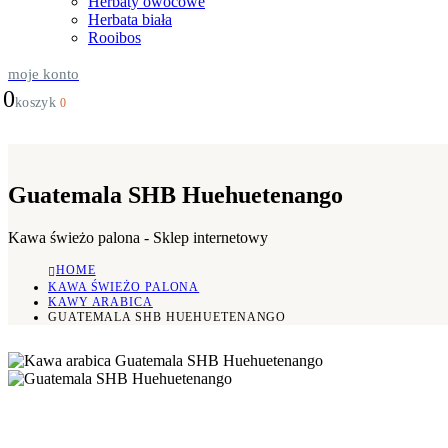
Herbaty owocowe
Herbata biała
Rooibos
moje konto
0
koszyk
0
Guatemala SHB Huehuetenango
Kawa świeżo palona - Sklep internetowy
HOME
KAWA ŚWIEŻO PALONA
KAWY ARABICA
GUATEMALA SHB HUEHUETENANGO