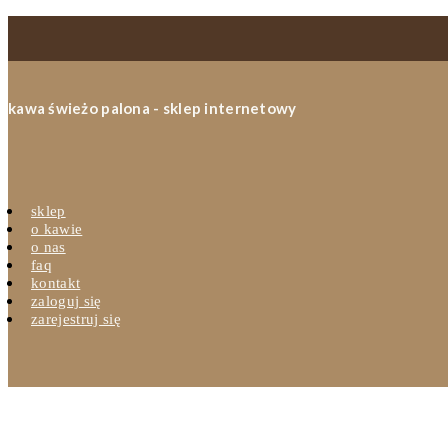
kawa świeżo palona - sklep internetowy
sklep
o kawie
o nas
faq
kontakt
zaloguj się
zarejestruj się