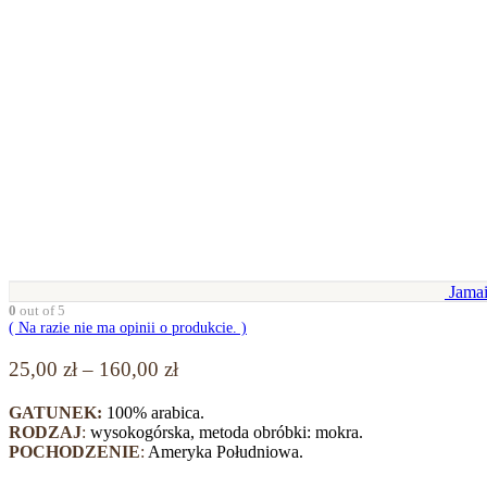
Jama
0
out of 5
( Na razie nie ma opinii o produkcie. )
Zakres
25,00
zł
–
160,00
zł
cen:
GATUNEK:
100% arabica.
od
RODZAJ
:
wysokogórska, metoda obróbki: mokra.
25,00 zł
POCHODZENIE
:
Ameryka Południowa.
do