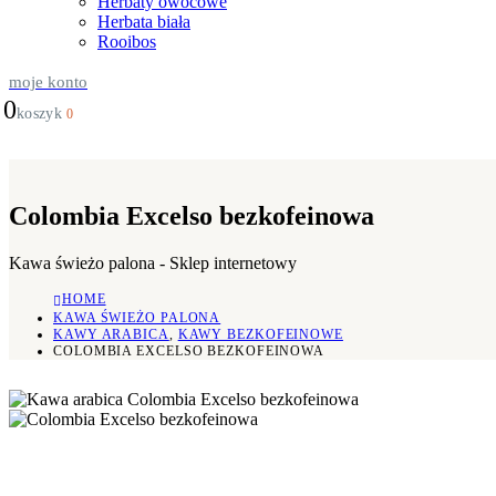
Herbaty owocowe
Herbata biała
Rooibos
moje konto
0
koszyk
0
Colombia Excelso bezkofeinowa
Kawa świeżo palona - Sklep internetowy
HOME
KAWA ŚWIEŻO PALONA
KAWY ARABICA
,
KAWY BEZKOFEINOWE
COLOMBIA EXCELSO BEZKOFEINOWA